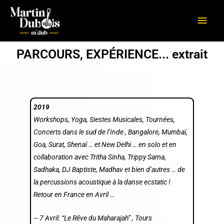
Aller
Men
au
princ
contenu
PARCOURS, EXPÉRIENCE... extrait
2019
Workshops, Yoga, Siestes Musicales, Tournées,
Concerts dans le sud de l’Inde , Bangalore, Mumbaï,
Goa, Surat, Shenaï … et New Delhi … en solo et en
collaboration avec Tritha Sinha, Trippy Sama,
Sadhaka, DJ Baptiste, Madhav et bien d’autres … de
la percussions acoustique à la danse ecstatic !
Retour en France en Avril …
–
7 Avril: “Le Rêve du Maharajah” , Tours