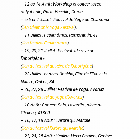
–
12 au 14 Avril : Workshop et concert avec
polyphonie, Porto Vecchio, Corse
– le 6 et 7 Juillet : Festival de Yoga de Chamonix
(
lien Chamonix Yoga Festival
).
– 11 Juillet : Festimômes, Romorantin, 41
(
lien festival Festimomes
)
– 19, 20, 21 Juillet : Festival » le rêve de
l’Aborigène »
(
lien du festival du Rêve de l’Aborigène
)
– 22 Juillet : concert Ônakha, Fête de l’Eau et la
Nature, Ceihes, 34
– 26, 27, 28 Juillet : Festival de Yoga, Avoriaz
(
lien du festival de yoga d’Avoriaz
)
– 10 Août : Concert Solo, Lavardin , place du
Château, 41800
– 16, 17, 18 Août : L’Arbre qui Marche
(
lien du festival l’Arbre qui Marche
)
– 23, 24, 25 Août : Healing Heart Festival, Genève