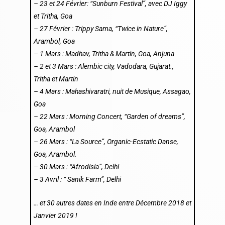
– 23 et 24 Février: “Sunburn Festival”, avec DJ Iggy
et Tritha, Goa
– 27 Février : Trippy Sama, “Twice in Nature”,
Arambol, Goa
–
1 Mars : Madhav, Tritha & Martin, Goa, Anjuna
–
2 et 3 Mars :
Alembic city, Vadodara, Gujarat.,
Tritha et Martin
–
4 Mars : Mahashivaratri, nuit de Musique, Assagao,
Goa
–
22 Mars : Morning Concert, “Garden of dreams”,
Goa, Arambol
–
26 Mars : “La Source”, Organic-Ecstatic Danse,
Goa, Arambol.
–
30 Mars : “Afrodisia”, Delhi
–
3 Avril : “ Sanik Farm”, Delhi
… et 30 autres dates en Inde entre Décembre 2018 et
Janvier 2019 !